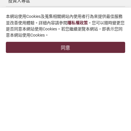
投資人專區
媒體中心
本網站使用Cookies及蒐集相關網站內使用者行為來提供最佳服務
並改善使用體驗。詳細內容請參閱
隱私權政策
。您可以隨時變更您
聯絡我們
是否同意本網站使用Cookies。若您繼續瀏覽本網站，即表示您同
支援中心
意本網站使用Cookies。
同意
overseas1@chevalier.com.tw
+886-4-7991126
+886-4-7980011
彰化廠
509004 彰化縣伸港鄉興工路34號
福裕事業股份有限公司