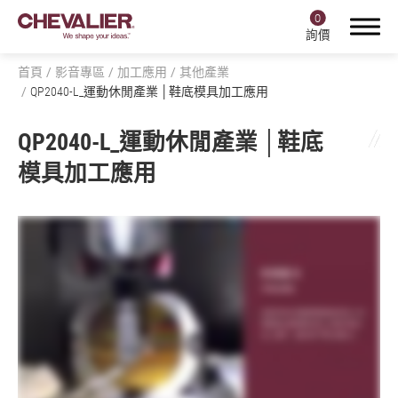
0
詢價
首頁
影音專區
加工應用
其他產業
QP2040-L_運動休閒產業 │鞋底模具加工應用
QP2040-L_運動休閒產業 │鞋底
登入
註冊
模具加工應用
產品中心
福裕智能+
產業應用
關於福裕
投資人專區