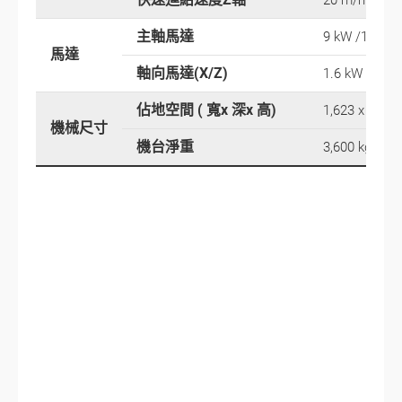
20 m/min
主軸馬達
9 kW /11 kW 
馬達
軸向馬達(X/Z)
1.6 kW / 1.6
佔地空間 ( 寬x 深x 高)
1,623 x 2,95
機械尺寸
機台淨重
3,600 kg