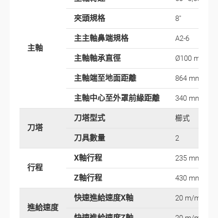
夾頭規格
8"
主主軸鼻端規格
A2-6
主軸
主軸軸承直徑
Ø100 mm
主軸端至地面距離
864 mm
主軸中心至外罩前緣距離
340 mm
刀塔型式
櫛式
刀塔
刀具數量
2
X軸行程
235 mm
行程
Z軸行程
430 mm
快速進給速度X軸
20 m/min
進給速度
快速進給速度Z軸