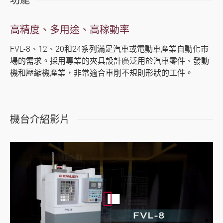
功能
產業應用
關於福裕
高精度、多用途、高稼動率
FVL-8、12、20和24系列滿足汽車或電動車產業自動化市
投資人專區
場的需求。採用專業的夾具設計廣泛用於汽車零件、發動
機和壓縮機產業，非常適合車削不規則形狀的工件。
聯絡我們
媒體中心
支援中心
機台介紹影片
繁體中文
English