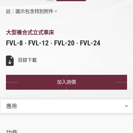
車床系列
註：圖示包含特別附件。
全部
FVL-8/12/20/24系列
立式車床
大型複合式立式車床
FVL-8 ‧ FVL-12 ‧ FVL-20 ‧ FVL-24
全部
FVL-8/12/20/24系列
目錄下載
多功能數控車床
加入詢價
產業專用機種
影音專區
應用
型錄下載
福裕智能+