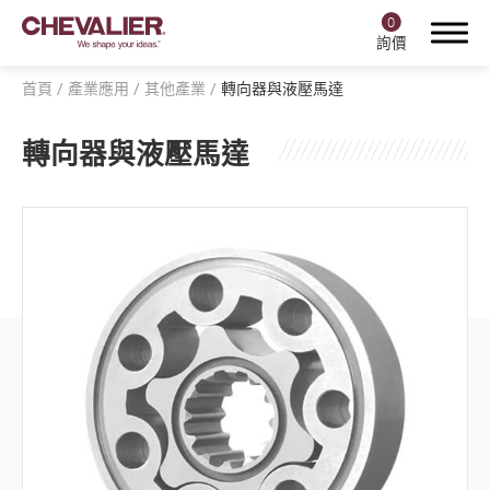
0
詢價
首頁
產業應用
其他產業
轉向器與液壓馬達
轉向器與液壓馬達
登入
註冊
產品中心
福裕智能+
產業應用
全部
航空產業