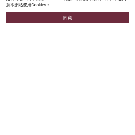
意本網站使用Cookies。
支援中心
同意
overseas1@chevalier.com.tw
+886-4-7991126
+886-4-7980011
彰化廠
509004 彰化縣伸港鄉興工路34號
福裕事業股份有限公司