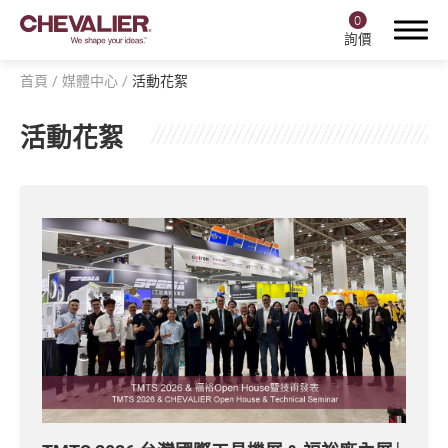
0
詢價
首頁
媒體中心
活動花絮
活動花絮
登入
註冊
產品中心
福裕智能+
產業應用
關於福裕
投資人專區