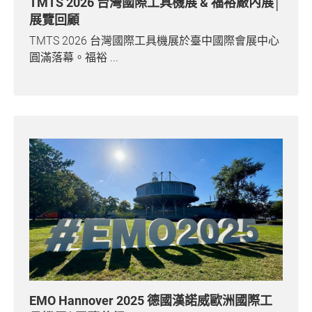
TMTS 2026 台灣國際工具機展 & 福裕廠內展│
聯絡我們
展覽回顧
TMTS 2026 台灣國際工具機展於臺中國際會展中心
媒體中心
圓滿落幕。福裕 ...
全部
最新消息
福裕電子報
技術專欄
展覽訊息
媒體報導
活動花絮
社群連結
EMO Hannover 2025 德國漢諾威歐洲國際工