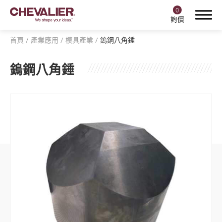
0
詢價
首頁
產業應用
模具產業
鎢鋼八角錘
鎢鋼八角錘
登入
註冊
產品中心
福裕智能+
產業應用
全部
航空產業