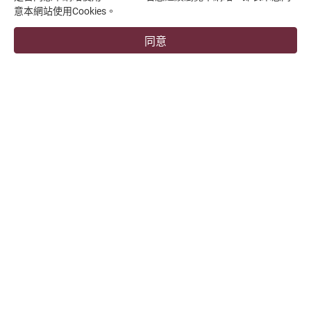
意本網站使用Cookies。
支援中心
同意
overseas1@chevalier.com.tw
+886-4-7991126
+886-4-7980011
彰化廠
509004 彰化縣伸港鄉興工路34號
福裕事業股份有限公司