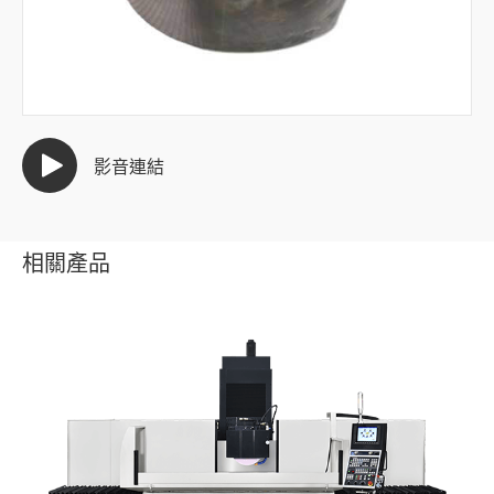
半導體產業
汽車產業
模具產業
影音連結
全部
鎢鋼八角錘
相關產品
銅極模具
沖棒
牙板
沖壓印刷模具
粉末冶金模具