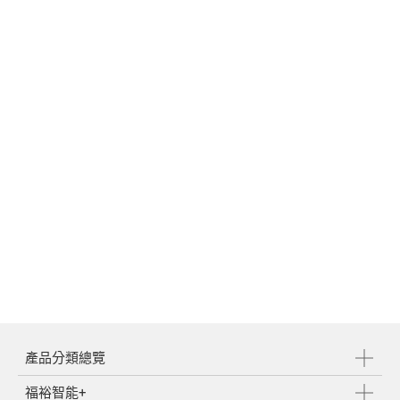
媒體中心
支援中心
繁體中文
English
產品分類總覽
福裕智能+