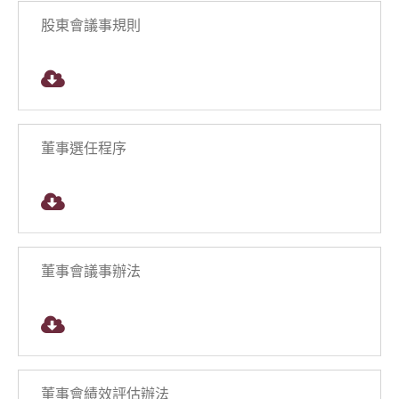
聯絡我們
股東會議事規則
媒體中心
支援中心
董事選任程序
繁體中文
English
董事會議事辦法
董事會績效評估辦法