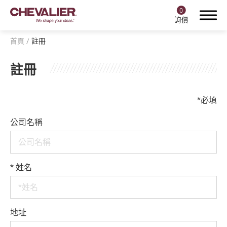
0
詢價
首頁
註冊
註冊
登入
註冊
*
必填
公司名稱
產品中心
福裕智能+
*
姓名
產業應用
關於福裕
地址
投資人專區