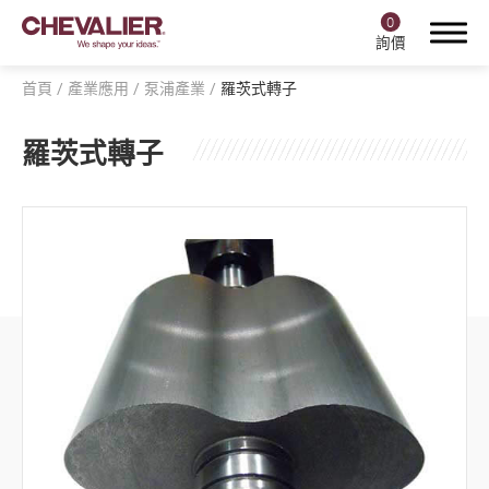
0
詢價
首頁
產業應用
泵浦產業
羅茨式轉子
羅茨式轉子
登入
註冊
產品中心
福裕智能+
產業應用
全部
航空產業