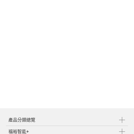
產品分類總覽
福裕智能+