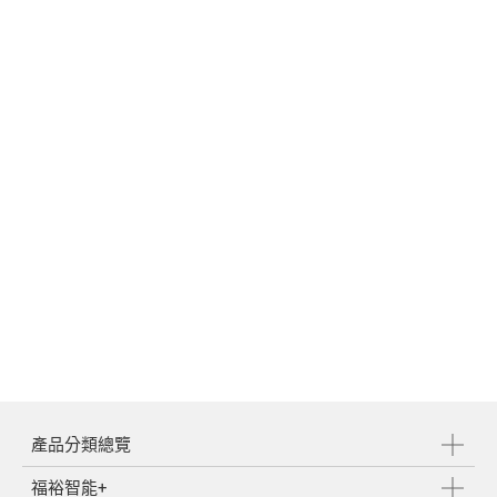
產品分類總覽
福裕智能+