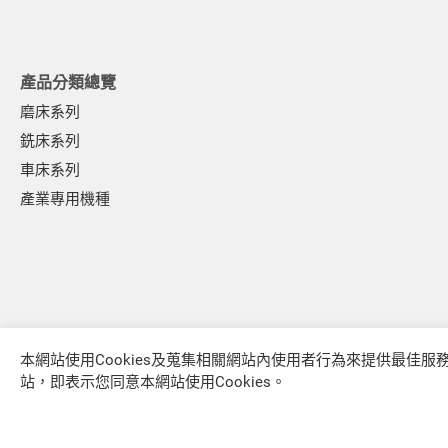
手工具產業
產品分類總覽
泵浦產業
磨床系列
銑床系列
其他產業
車床系列
產業專用機種
關於福裕
投資人專區
聯絡我們
本網站使用Cookies及蒐集相關網站內使用者行為來提供最佳
站，即表示您同意本網站使用Cookies。
媒體中心
福裕事業股份有限公司