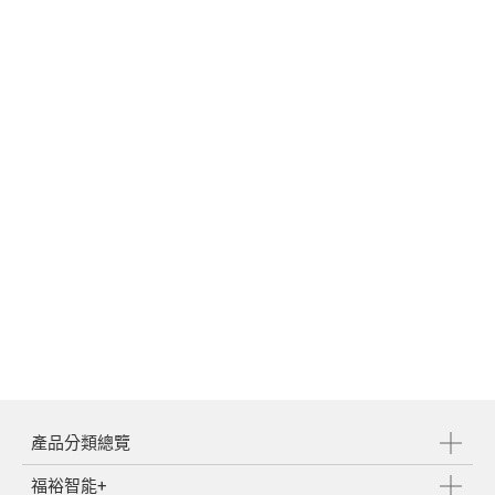
媒體中心
支援中心
繁體中文
English
產品分類總覽
福裕智能+