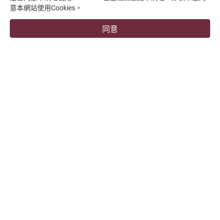
意本網站使用Cookies。
支援中心
同意
overseas1@chevalier.com.tw
+886-4-7991126
+886-4-7980011
彰化廠
509004 彰化縣伸港鄉興工路34號
福裕事業股份有限公司