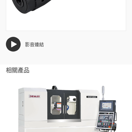
半導體產業
汽車產業
全部
影音連結
散熱器翅片滾動模具
連桿
相關產品
超聲波焊接頭
輪圈
活塞
車橋轂HUB
油泵轉子