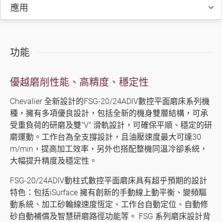
數控旋轉台平面磨床
應用
雙端面磨床 (iSurfaceDS 控制器)
龍門磨床
功能
高精度磨床 (手動、半自動、自動)
優越磨削性能、高精度、穩定性
銑床系列
Chevalier 全新設計的FSG-20/24ADIV數控平面磨床系列機
種，擁有多項優良設計，包括全新的機身雙層結構，可承
車床系列
受重負荷的研磨及雙"V" 滑軌設計，可確保平順、穩定的研
產業專用機種
磨運動。工作台為全支撐設計，且油壓速度最大可達30
m/min，提高加工效率，另外也搭配整機同溫冷卻系統，
影音專區
大幅提升精度及穩定性。
型錄下載
FSG-20/24ADIV動柱式數控平面磨床具有超乎預期的設計
特色：包括iSurface 擁有創新的手動線上動平衡、變頻驅
福裕智能+
動系統、加工砂輪線速度恆定、工作台自動定位、自動修
砂自動補償及智慧研磨路徑功能等。 FSG 系列磨床設計背