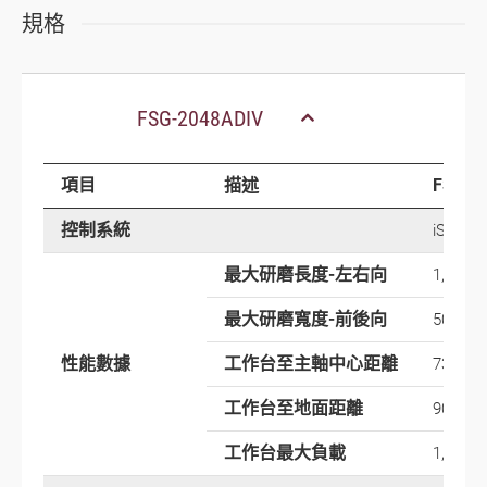
規格
FSG-2048ADIV
項目
描述
FSG-2
控制系統
iSurfac
最大研磨長度-左右向
1,200 
最大研磨寬度-前後向
500 m
性能數據
工作台至主軸中心距離
730 m
工作台至地面距離
900 m
工作台最大負載
1,250 k