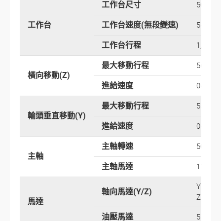
工作台尺寸
500 x 
工作台
工作台速度(無段變速)
5~30 m
工作台行程
1,300 
最大移動行程
560 m
橫向移動(Z)
進給速度
0~2,25
最大移動行程
550 m
輪頭垂直移動(Y)
進給速度
0~675
主軸轉速
500~2,
主軸
主軸馬達
11 kW
Y: AC s
軸向馬達(Y/Z)
Z: AC s
馬達
油壓馬達
5 HP / 