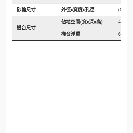
砂輪尺寸
外徑x寬度x孔徑
Ø405 x
佔地空間(寬x深x高)
4,950 x
機台尺寸
機台淨重
6,400 k