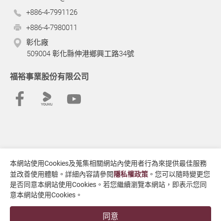
+886-4-7991126
+886-4-7980011
彰化廠
509004 彰化縣伸港鄉興工路34號
福裕事業股份有限公司
本網站使用Cookies及蒐集相關網站內使用者行為來提供最佳服務
並改善使用體驗。詳細內容請參閱
隱私權政策
。您可以隨時變更您
Copyright
© 2026 福裕事業股份有限公司
All Rights Reserved.
是否同意本網站使用Cookies。若您繼續瀏覽本網站，即表示您同
使用條款
隱私權政策
意本網站使用Cookies。
Designed by
GTMC
Taiwan Products
B2BManufactures
Market Prospects
同意