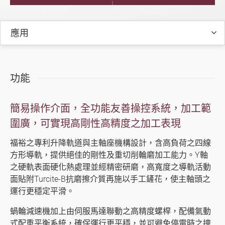
FSG-60DC+HV 系列 (SMART iControl)
FPG-DC系列 (SMART iControl)
應用
高精度磨床 (手動、半自動、自動)
銑床系列
功能
車床系列
簡易操作介面，全功能友善操控系統，加工範
產業專用機種
圍廣，可實現高剛性高精度之加工表現
影音專區
福裕之專利升降軌道與主軸座機構設計，含高負荷之四線
方形導軌，提供絕佳的剛性及重切削輪磨加工能力。Y軸
型錄下載
之硬軌表面硬化熱處理並經精密研磨，高寬度之導軌活動
面貼附Turcite-B抗磨擦介質再施以手工鏟花，使主軸頭之
福裕智能+
運行更穩定平滑。
產業應用
蝸輪減速機加上由伺服馬達聯動之高精度螺桿，配備氣動
式配重平衡系統，確保運行更平穩，並可避免停電時之撞