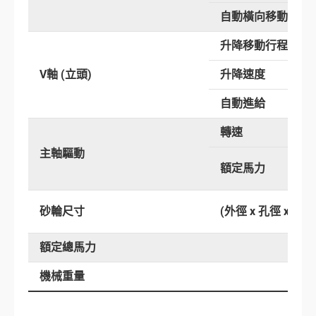
自動橫向移動行程
升降移動行程
V軸 (立頭)
升降速度
自動進給
轉速
主軸驅動
額定馬力
砂輪尺寸
(外徑 x 孔徑 x 寬度
額定總馬力
機械重量