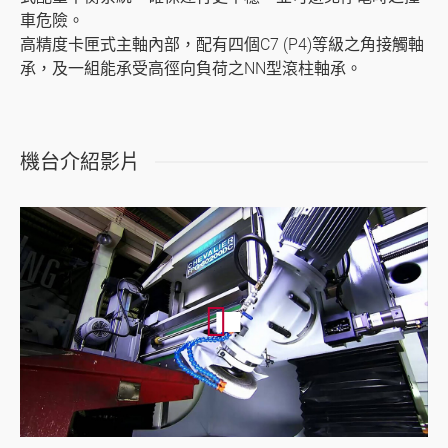
關於福裕
車危險。
高精度卡匣式主軸內部，配有四個C7 (P4)等級之角接觸軸
投資人專區
承，及一組能承受高徑向負荷之NN型滾柱軸承。
聯絡我們
媒體中心
機台介紹影片
支援中心
繁體中文
English