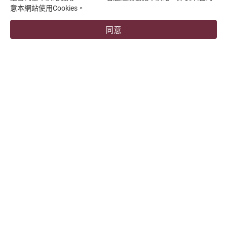
意本網站使用Cookies。
支援中心
同意
overseas1@chevalier.com.tw
+886-4-7991126
+886-4-7980011
彰化廠
509004 彰化縣伸港鄉興工路34號
福裕事業股份有限公司