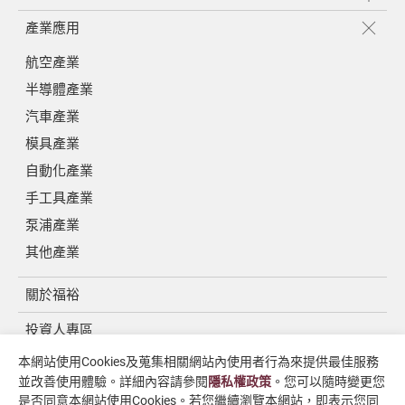
產業應用
航空產業
半導體產業
汽車產業
模具產業
自動化產業
手工具產業
泵浦產業
其他產業
關於福裕
投資人專區
本網站使用Cookies及蒐集相關網站內使用者行為來提供最佳服務
媒體中心
並改善使用體驗。詳細內容請參閱
隱私權政策
。您可以隨時變更您
聯絡我們
是否同意本網站使用Cookies。若您繼續瀏覽本網站，即表示您同