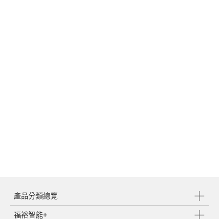
媒體中心
支援中心
繁體中文
English
產品分類總覽
福裕智能+