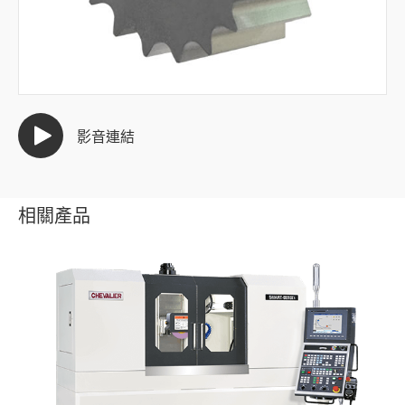
半導體產業
汽車產業
模具產業
影音連結
全部
鎢鋼八角錘
相關產品
銅極模具
沖棒
牙板
沖壓印刷模具
粉末冶金模具