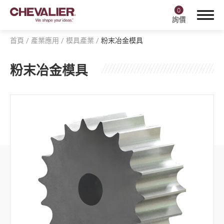
0
詢價
首頁
產業應用
模具產業
粉末冶金模具
粉末冶金模具
登入
註冊
產品中心
福裕智能+
產業應用
全部
航空產業