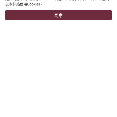
意本網站使用Cookies。
支援中心
同意
overseas1@chevalier.com.tw
+886-4-7991126
+886-4-7980011
彰化廠
509004 彰化縣伸港鄉興工路34號
福裕事業股份有限公司