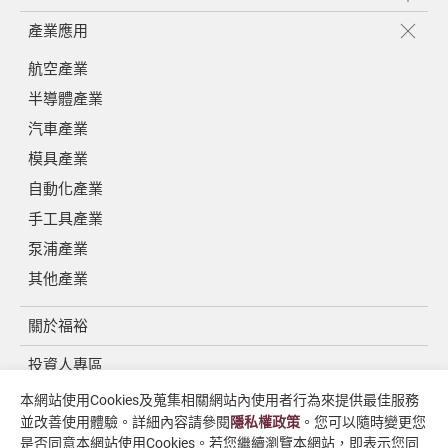
產業應用
航空產業
半導體產業
汽車產業
模具產業
自動化產業
手工具產業
泵浦產業
其他產業
關於福裕
投資人專區
本網站使用Cookies及蒐集相關網站內使用者行為來提供最佳服務
媒體中心
並改善使用體驗。詳細內容請參閱
隱私權政策
。您可以隨時變更您
聯絡我們
是否同意本網站使用Cookies。若您繼續瀏覽本網站，即表示您同