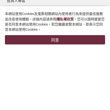
投資人專區
媒體中心
本網站使用Cookies及蒐集相關網站內使用者行為來提供最佳服務
並改善使用體驗。詳細內容請參閱
隱私權政策
。您可以隨時變更您
聯絡我們
是否同意本網站使用Cookies。若您繼續瀏覽本網站，即表示您同
支援中心
意本網站使用Cookies。
同意
overseas1@chevalier.com.tw
+886-4-7991126
+886-4-7980011
彰化廠
509004 彰化縣伸港鄉興工路34號
福裕事業股份有限公司