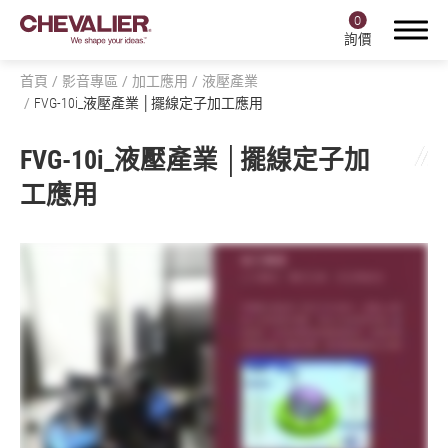
0
詢價
首頁
影音專區
加工應用
液壓產業
FVG-10i_液壓產業 │擺線定子加工應用
FVG-10i_液壓產業 │擺線定子加
登入
註冊
工應用
產品中心
福裕智能+
產業應用
關於福裕
投資人專區