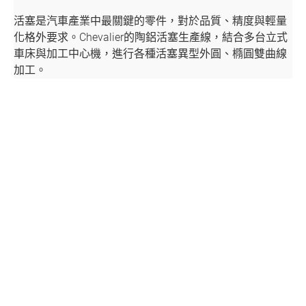
聯絡我們
活塞是汽車產業中最關鍵的零件，對於品質、精度與輕量
化格外要求。Chevalier的陶鋁活塞生產線，結合多台立式
媒體中心
車床與加工中心機，進行各種活塞異型外圓、橢圓雙曲線
加工。
支援中心
繁體中文
English