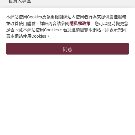
投資人專區
媒體中心
本網站使用Cookies及蒐集相關網站內使用者行為來提供最佳服務
並改善使用體驗。詳細內容請參閱
隱私權政策
。您可以隨時變更您
聯絡我們
是否同意本網站使用Cookies。若您繼續瀏覽本網站，即表示您同
支援中心
意本網站使用Cookies。
同意
overseas1@chevalier.com.tw
+886-4-7991126
+886-4-7980011
彰化廠
509004 彰化縣伸港鄉興工路34號
福裕事業股份有限公司