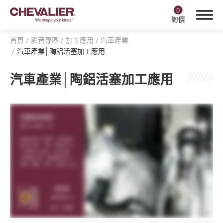
0
詢價
首頁
影音專區
加工應用
汽車產業
汽車產業│陶鋁活塞加工應用
汽車產業│陶鋁活塞加工應用
登入
註冊
產品中心
福裕智能+
產業應用
關於福裕
投資人專區